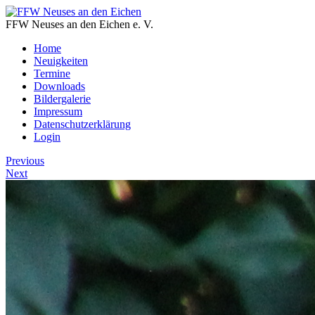
FFW Neuses an den Eichen e. V.
Home
Neuigkeiten
Termine
Downloads
Bildergalerie
Impressum
Datenschutzerklärung
Login
Previous
Next