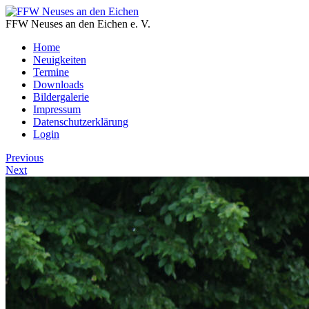
FFW Neuses an den Eichen e. V.
Home
Neuigkeiten
Termine
Downloads
Bildergalerie
Impressum
Datenschutzerklärung
Login
Previous
Next