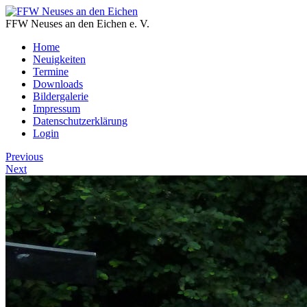
FFW Neuses an den Eichen e. V.
Home
Neuigkeiten
Termine
Downloads
Bildergalerie
Impressum
Datenschutzerklärung
Login
Previous
Next